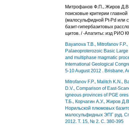
Митрофанов Ф.П., Жиров Д.В.
поисковые критерии главной
(малосульфидной Pt-Pd или 
базит-гипербазитовых рассл
щитов. / -Апатиты: изд РИО КН
Bayanova T.B., Mitrofanov F.P.
Palaeoproterozoic Basic Large
and multiphase magmatic proce
International Geological Cong
5-10 August 2012 . Brisbane, Au
Mitrofanov F.P., Malitch K.N., 
D.V., Comparison of East-Scand
igneous provinces of PGE ore
Т.Б., Корчагин А.У., Жиров Д
Норильской плюмовых базит
малосульфидных ЭПГ руд. Cп
2012. Т. 15, № 2. С. 380-395