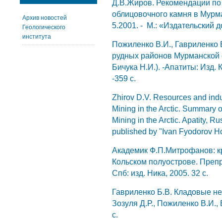
Д.В.Жиров. Рекомендации по
облицовочного камня в Мурма
Архив новостей
5.2001. - М.: «Издательский 
Геологического
института
Пожиленко В.И., Гавриленко 
рудных районов Мурманской о
Бичука Н.И.). -Апатиты: Изд.
-359 с.
Zhirov D.V. Resources and indus
Mining in the Arctic. Summary o
Mining in the Arctic. Apatity, R
published by "Ivan Fyodorov H
Академик Ф.П.Митрофанов: кр
Кольском полуострове. Препри
Спб: изд. Ника, 2005. 32 с.
Гавриленко Б.В. Кладовые нед
Зозуля Д.Р., Пожиленко В.И., 
с.