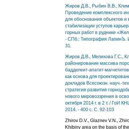
Жиров Д.В., Рыбин В.В., Клим
Проведение комплексного ин
для обоснования объектов и 
стабилизации уступов карьер
горных работ в руднике «Жел
- СПб.: Типография ЛапинЪ. 
31.
Жиров Д.В., Мелихова Г.С., 
районирование массива поро
бадделеит-апатит-магнетитов
как основа для проектировани
докладов Всесоюзн. науч.-тех
стратегия развития горнодо
нового мировоззрения в осво
октября 2014 г. в 2 т. / ГоИ К
2014. - 400 с. С. 92-103
Zhirov D.V., Glaznev V.N., Zhiro
Khibiny area on the basis of th