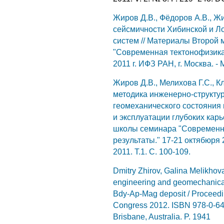
Жиров Д.В., Фёдоров А.В., Ж
сейсмичности Хибинской и Л
систем // Материалы Второй
"Современная тектонофизика.
2011 г. ИФЗ РАН, г. Москва. - 
Жиров Д.В., Мелихова Г.С., К
методика инженерно-структу
геомеханического состояния 
и эксплуатации глубоких кар
школы семинара "Современна
результаты." 17-21 октябюря 2
2011. Т.1. С. 100-109.
Dmitry Zhirov, Galina Melikho
engineering and geomechanical 
Bdy-Ap-Mag deposit / Proceedin
Congress 2012. ISBN 978-0-646
Brisbane, Australia. P. 1941