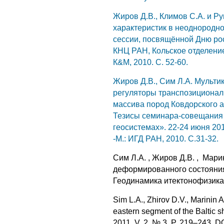
Жиров Д.В., Климов С.А. и Р
характеристик в неоднородно
сессии, посвящённой Дню рос
КНЦ РАН, Кольское отделение
К&М, 2010. C. 52-60.
Жиров Д.В., Сим Л.А. Мульти
регуляторы транспозиционал
массива пород Ковдорского а
Тезисы семинара-совещания
геосистемах». 22-24 июня 20
-М.: ИГД РАН, 2010. С.31-32.
Сим Л.А. , Жиров Д.В. , Мар
деформированного состояния 
Геодинамика итектонофизика.
Sim L.A., Zhirov D.V., Marinin A
eastern segment of the Baltic 
2011. V. 2. № 3. P. 219–243. 