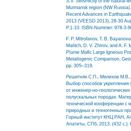
S.V. Seismicity of the natural-t
Murmansk region (NW Russia). 
Recent Advances in Earthquake
2013 (VEESD 2013), 28-30 Augu
P.1-10. ISBN-Nummer: 978-3-9
F. P. Mitrofanov, T. B. Bayanova
Malitch, D. V. Zhirov, and A. F.
Plume Mafic Large Igneous Pro
Metallogenic Comparison. Geolo
pp. 305–319.
Решетняк С.П., Мелихов М.В.,
Выбор способов укрепления у
от инженер-но-геологических
полускальных породах. Мате
технической конференции с
природных и техногенных пр
Горный институт КНЦ РАН, Апа
Апатиты, СПб, 2013. (432 с.).