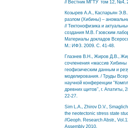
// Вестник МГТУ том 12, №4, 2
Козырев А.А., Каспарьян Э.В.
разлом (Хибины) – аномальн
// Тектонофизика и актуальны
создания М.В. Гзовским лаб
Материалы докладов Всеросси
М.: ИФЗ. 2009. С. 41-48.
Глазнев В.Н., Жиров Д.В., Ж
сочленения «массив Хибины 
геофизическим данным и рез
моделирования. / Труды Все
научной конференции "Компл
древних щитов", г. Апатиты, 2
22-27.
Sim L.A., Zhirov D.V., Smaglic
the neotectonic stress state stud
//Geoph. Research Abstr., Vol
Assembly 2010.