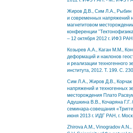
Жиров Д.В., Сим Л.А., Рыбин 
и современных напряжений н
магнетитовом месторождении
конференции "Тектонофизика 
– 12 октября 2012 г. ИФЗ РАН.
Козырев А.А., Каган М.М., Ко
деформаций и наклонов геост
и реализации техногенного з
института, 2012. Т. 199. С. 23
Сим Л.А., Жиров Д.В., Корчак
напряжений и техногенных з
месторождения Плато Расвумч
Адушкина В.В., Кочаряна Г.Г.
семинара-совещания «Тригге
июня 2013 г. ИДГ РАН, г. Москв
Zhirova A.M., Vinogradov A.N.,