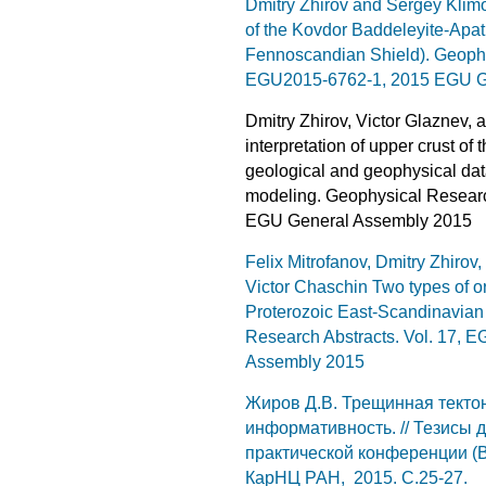
Dmitry Zhirov and Sergey Klimov
of the Kovdor Baddeleyite-Apat
Fennoscandian Shield). Geophy
EGU2015-6762-1, 2015 EGU G
Dmitry Zhirov, Victor Glaznev, 
interpretation of upper crust of
geological and geophysical dat
modeling. Geophysical Researc
EGU General Assembly 2015
Felix Mitrofanov, Dmitry Zhiro
Victor Chaschin Two types of o
Proterozoic East-Scandinavian 
Research Abstracts. Vol. 17,
Assembly 2015
Жиров Д.В. Трещинная тектон
информативность. // Тезисы 
практической конференции (Вы
КарНЦ РАН, 2015. С.25-27.