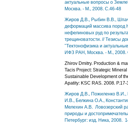
актуальные вопросы о Земле"
Москва. - М., 2008. С.46-48
Жиров Д.В., Рыбин В.В., Шпа
деформаций массива пород Н
нефелиновых руд по результ
трещиноватости. // Тезисы д
"Тектонофизика и актуальные 
ИФЗ РАН, Москва. - М., 2008.
Zhirov Dmitry. Production & mar
Tacis Project: Strategic Minera
Sustainable Development of the 
Apatity: KSC RAS. 2008. P.17-
Жиров Д.В., Пожиленко В.И., 
И.В., Белкина О.А., Константи
Мелехин А.В. Ловозерский рай
природы и достопримечатель
Петербург: изд. Ника, 2008. 144