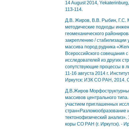
14 August 2014, Yekaterinburg, 
113-114.
Д.В. Жиров, В.В. Рыбин, Г.С
методические подходы инжен
геомеханического райониров
закреплению / стабилизации 
массива пород рудника «Жел
Всероссийского совещания с
исследователей из других с
сопутствующие процессы в л
11-16 августа 2014 г. Институ
Иркутск: ИЗК СО РАН, 2014. С
Д.В.Жиров Морфоструктурные
массивов центрального типа.
участием приглашенных иссл
стран«Разломообразование и
тектонофизический анализ». 1
коры СО РАН (г. Иркутск). - И