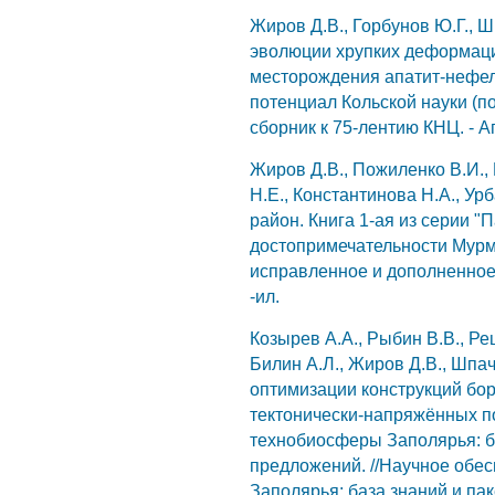
Жиров Д.В., Горбунов Ю.Г., Ш
эволюции хрупких деформаци
месторождения апатит-нефел
потенциал Кольской науки (по
сборник к 75-лентию КНЦ. - А
Жиров Д.В., Пожиленко В.И., 
Н.Е., Константинова Н.А., Ур
район. Книга 1-ая из серии 
достопримечательности Мурма
исправленное и дополненное). 
-ил.
Козырев А.А., Рыбин В.В., Реш
Билин А.Л., Жиров Д.В., Шпа
оптимизации конструкций бор
тектонически-напряжённых п
технобиосферы Заполярья: б
предложений. //Научное обе
Заполярья: база знаний и п