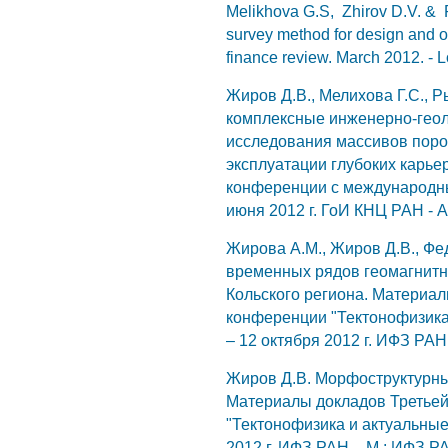
Melikhova G.S, Zhirov D.V. & P
survey method for design and o
finance review. March 2012. - 
Жиров Д.В., Мелихова Г.С., Р
комплексные инженерно-геол
исследования массивов поро
эксплуатации глубоких карье
конференции с международны
июня 2012 г. ГоИ КНЦ РАН - А
Жирова А.М., Жиров Д.В., Фе
временных рядов геомагнитн
Кольского региона. Материал
конференции "Тектонофизика 
– 12 октября 2012 г. ИФЗ РАН.
Жиров Д.В. Морфоструктурны
Материалы докладов Третьей
"Тектонофизика и актуальные 
2012 г. ИФЗ РАН. - М.: ИФЗ РА