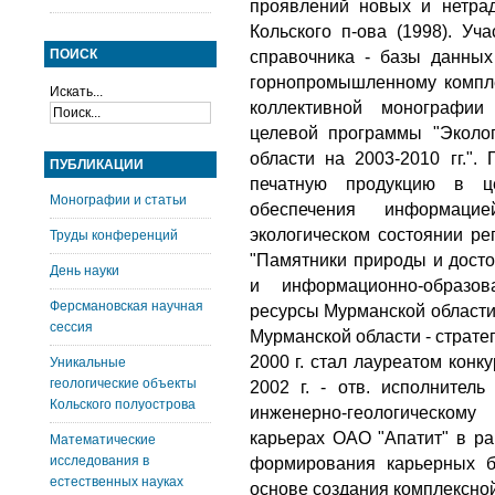
проявлений новых и нетра
Кольского п-ова (1998). Уч
ПОИСК
справочника - базы данны
горнопромышленному компле
Искать...
коллективной монографии
целевой программы "Эколо
области на 2003-2010 гг.".
ПУБЛИКАЦИИ
печатную продукцию в це
Монографии и статьи
обеспечения информаци
экологическом состоянии рег
Труды конференций
"Памятники природы и досто
День науки
и информационно-образов
Ферсмановская научная
ресурсы Мурманской области
сессия
Мурманской области - страте
2000 г. стал лауреатом конк
Уникальные
геологические объекты
2002 г. - отв. исполнител
Кольского полуострова
инженерно-геологическом
карьерах ОАО "Апатит" в ра
Математические
исследования в
формирования карьерных б
естественных науках
основе создания комплексной