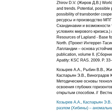
Zhirov D.V. (Жиров Д.В.) Worl
and trends. Potential, possible
possibility of transborder coop
ресурсы и производство МПГ
Скандинавии и возможности 
условиях мирового кризиса.) / A
Resources of Lapland - Base fo
North. (Проект Интеррег-Тас
Лапландии – основа устойчиво
publication, volume II. (Сборн
Apatity: KSC RAS. 2009. P. 33
Козырев А.А., Рыбин В.В., Жи
Каспарьян Э.В., Виноградов 
Методические основы технол
освоения глубоких горизонт
открытым способом. // Вестни
Козырев А.А., Каспарьян Э.В.
разлом (Хибины) – аномальн