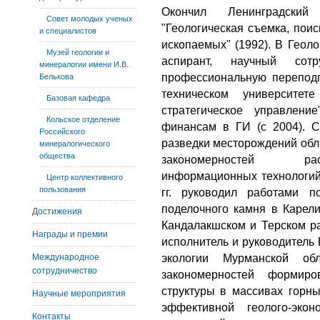
Окончил Ленинградский
Совет молодых ученых
"Геологическая съемка, пои
и специалистов
ископаемых" (1992). В Геоло
Музей геологии и
аспирант, научный сот
минералогии имени И.В.
профессиональную переподг
Белькова
техническом университе
Базовая кафедра
стратегическое управлен
Кольское отделение
финансам в ГИ (с 2004). С
Российского
разведки месторождений обли
минералогического
общества
закономерностей рас
информационных технологий 
Центр коллективного
пользования
гг. руководил работами 
поделочного камня в Карели
Достижения
Кандалакшском и Терском ра
Награды и премии
исполнитель и руководитель
Международное
экологии Мурманской о
сотрудничество
закономерностей формир
структуры в массивах горны
Научные мероприятия
эффективной геолого-эко
Контакты