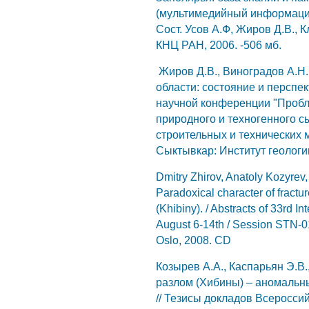
(мультимедийный информацион
Сост. Усов А.Ф, Жиров Д.В., К
КНЦ РАН, 2006. -506 мб.
Жиров Д.В., Виноградов А.Н
области: состояние и перспек
научной конференции "Проб
природного и техногенного с
строительных и технических м
Сыктывкар: Институт геологи
Dmitry Zhirov, Anatoly Kozyrev
Paradoxical character of fractu
(Khibiny). / Abstracts of 33rd I
August 6-14th / Session STN-01 
Oslo, 2008. CD
Козырев А.А., Каспарьян Э.В.
разлом (Хибины) – аномальн
// Тезисы докладов Всеросси