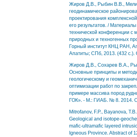
Жиров Д.В., Рыбин В.В., Мел
геодинамическое районирова
проектирования комплексной
его результатов. / Материал
технической конференции с
природных и техногенных пр
Горный институт КНЦ РАН, Апа
Апатиты; СПб, 2013. (432 с.).
Жиров Д.В., Сохарев В.А., Ры
Основные принципы и методи
геологическому и геомехани
оптимизации работ по закреп
примере массива пород руд
ГОК». - М.: ГИАБ. № 8. 2014. С
Mitrofanov, F.P., Bayanova, T.B.
Geological and isotope-geochem
mafic-ultramafic layered intrus
Igneous Province. Abstract of 1