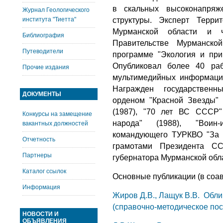
в скальных высоконапряж
Журнал Геологического
института "Тиетта"
структуры. Эксперт Терр
Мурманской области и ч
Библиография
Правительстве Мурманско
Путеводители
программе "Экология и при
Опубликовал более 40 ра
Прочие издания
мультимедийных информацио
Награжден государствен
ДОКУМЕНТЫ
орденом "Красной Звезды" 
(1987), "70 лет ВС СССР" 
Конкурсы на замещение
народа" (1988), "Воин-и
вакантных должностей
командующего ТУРКВО "За с
Отчетность
грамотами Президента СС
Партнеры
губернатора Мурманской обла
Каталог ссылок
Основные публикации (в соав
Информация
Жиров Д.В., Лащук В.В. Обл
(справочно-методическое посо
НОВОСТИ И
ОБЪЯВЛЕНИЯ