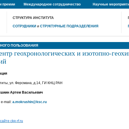
и премии
Международное сотрудничество
Научные мероприят
СТРУКТУРА ИНСТИТУТА
СОТРУДНИКИ
и
СТРУКТУРНЫЕ ПОДРАЗДЕЛЕНИЯ
ВНОГО ПОЛЬЗОВАНИЯ
ентр геохронологических и изотопно-геох
ий
ация
атиты, ул. Ферсмана, д.14, ГИ КНЦ РАН
шиин Артем Васильевич
 e-mail:
a.mokrushin@ksc.ru
айте ckp-rf.ru