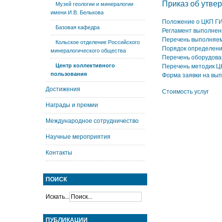
Приказ об утве
Музей геологии и минералогии
имени И.В. Белькова
Положение о ЦКП Г
Базовая кафедра
Регламент выполнени
Перечень выполняем
Кольское отделение Российского
Порядок определени
минералогического общества
Перечень оборудов
Центр коллективного
Перечень методик Ц
пользования
Форма заявки на вып
Достижения
Cтоимоcть уcлуr
Награды и премии
Международное сотрудничество
Научные мероприятия
Контакты
ПОИСК
Искать...
ПУБЛИКАЦИИ