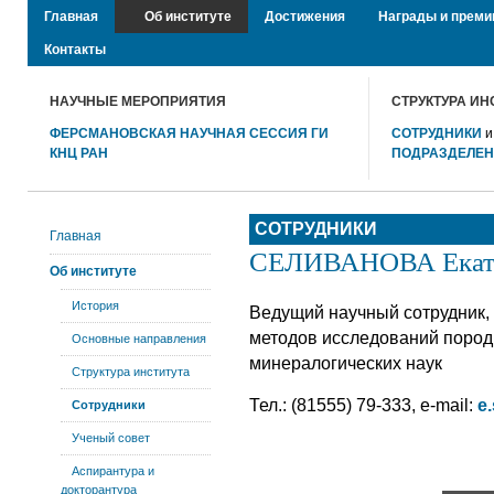
Главная
Об институте
Достижения
Награды и преми
Контакты
НАУЧНЫЕ МЕРОПРИЯТИЯ
СТРУКТУРА ИН
ФЕРСМАНОВСКАЯ НАУЧНАЯ СЕССИЯ ГИ
СОТРУДНИКИ
КНЦ РАН
ПОДРАЗДЕЛЕ
СОТРУДНИКИ
Главная
СЕЛИВАНОВА Екате
Об институте
История
Ведущий научный сотрудник,
методов исследований пород,
Основные направления
минералогических наук
Структура института
Тел.: (81555) 79-333, e-mail:
e
Сотрудники
Ученый совет
Аспирантура и
докторантура