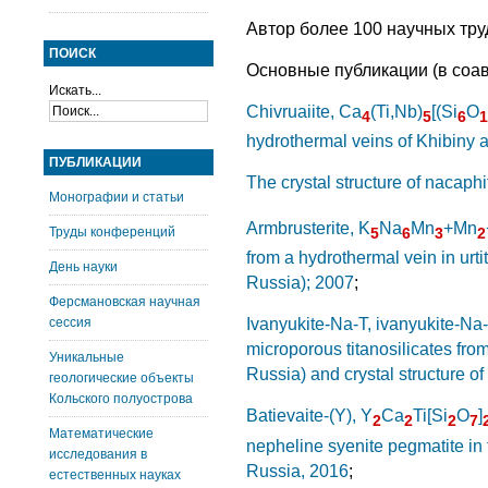
Автор более 100 научных тру
ПОИСК
Основные публикации (в соав
Искать...
Chivruaiite, Ca
(Ti,Nb)
[(Si
O
4
5
6
1
hydrothermal veins of Khibiny 
ПУБЛИКАЦИИ
The crystal structure of nacaphi
Монографии и статьи
Armbrusterite, K
Na
Mn
+Mn
Труды конференций
5
6
3
2
from a hydrothermal vein in urti
День науки
Russia); 2007
;
Ферсмановская научная
сессия
Ivanyukite-Na-T, ivanyukite-Na
microporous titanosilicates fro
Уникальные
Russia) and crystal structure o
геологические объекты
Кольского полуострова
Batievaite-(Y), Y
Ca
Ti[Si
O
]
2
2
2
7
Математические
nepheline syenite pegmatite in
исследования в
Russia, 2016
;
естественных науках