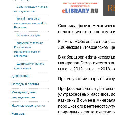
Совет молодых ученых
и специалистов
Музей геологии и
минералогии имени И.В.
Окончила физико-механическ
Белькова
политехнического института и
Базовая кафедра
К.г.-м.н. - «Обменные процес
Кольское отделение
Хибинском и Ловозерском ще
Российского
минералогического
общества
В лаборатории физических ме
минералов Геологического ин
Центр коллективного
пользования
м.н.с., с 2012г. – н.с., с 2018 
Достижения
При ее участии открыты и из
Награды и премии
Профессиональная деятельно
Международное
ультраосновных массивов, и
сотрудничество
Катионный обмен в минерала
Научные мероприятия
порошкового рентгенострукт
природных и синтетических т
Контакты