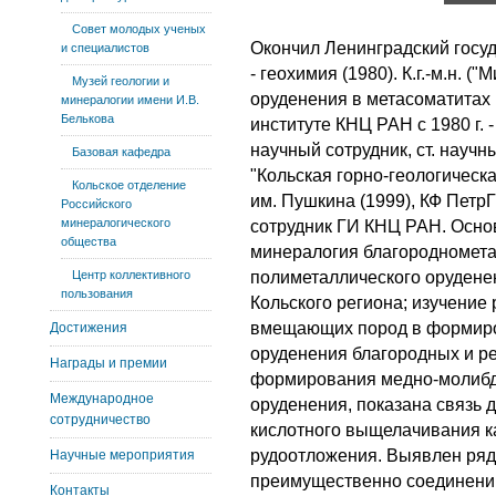
Совет молодых ученых
Окончил Ленинградский госуд
и специалистов
- геохимия (1980). К.г.-м.н. 
Музей геологии и
оруденения в метасоматитах 
минералогии имени И.В.
Белькова
институте КНЦ РАН с 1980 г. -
научный сотрудник, ст. научн
Базовая кафедра
"Кольская горно-геологическ
Кольское отделение
им. Пушкина (1999), КФ ПетрГУ
Российского
минералогического
сотрудник ГИ КНЦ РАН. Осно
общества
минералогия благородномета
Центр коллективного
полиметаллического орудене
пользования
Кольского региона; изучение
вмещающих пород в формиро
Достижения
оруденения благородных и ре
Награды и премии
формирования медно-молибд
Международное
оруденения, показана связь 
сотрудничество
кислотного выщелачивания к
рудоотложения. Выявлен ряд
Научные мероприятия
преимущественно соединени
Контакты