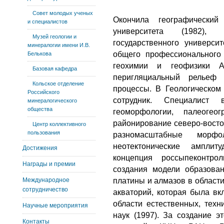
Совет молодых ученых
Окончила географический
и специалистов
университета (1982), 
Музей геологии и
государственного университ
минералогии имени И.В.
общего профессионального 
Белькова
геохимии и геофизики А
Базовая кафедра
перигляциальный рельеф 
Кольское отделение
процессы. В Геологическом 
Российского
сотрудник. Специалист 
минералогического
общества
геоморфологии, палеогео
районирование северо-восто
Центр коллективного
пользования
разномасштабные морфол
неотектонические ампли
Достижения
концепция россыпеконтро
Награды и премии
создания модели образова
Международное
платины и алмазов в област
сотрудничество
акваторий, которая была в
области естественных, техн
Научные мероприятия
наук (1997). За создание 
Контакты