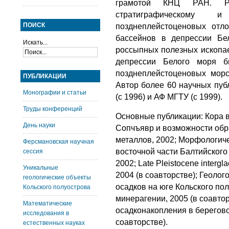
грамотой КНЦ РАН. Ру
стратиграфическому и
ПОИСК
позднеплейстоценовых отл
бассейнов в депрессии Б
Искать...
россыпных полезных ископае
депрессии Белого моря б
позднеплейстоценовых морс
ПУБЛИКАЦИИ
Автор более 60 научных пуб
Монографии и статьи
(с 1996) и АФ МГТУ (с 1999).
Труды конференций
Основные публикации: Кора 
День науки
Сопчъявр и возможности обр
металлов, 2002; Морфологич
Ферсмановская научная
восточной части Балтийского
сессия
2002; Late Pleistocene intergla
Уникальные
2004 (в соавторстве); Геоло
геологические объекты
осадков на юге Кольского по
Кольского полуострова
минерагении, 2005 (в соавто
Математические
осадконакопления в берегово
исследования в
соавторстве).
естественных науках