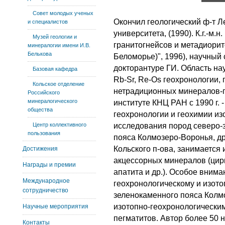
Совет молодых ученых
Окончил геологический ф-т Л
и специалистов
университета, (1990). К.г.-м.
Музей геологии и
гранитогнейсов и метадиорит
минералогии имени И.В.
Белькова
Беломорье)", 1996), научный с
докторантуре ГИ. Область на
Базовая кафедра
Rb-Sr, Re-Os геохронологии,
Кольское отделение
нетрадиционных минералов-г
Российского
минералогического
институте КНЦ РАН с 1990 г. 
общества
геохронологии и геохимии из
Центр коллективного
исследования пород северо-
пользования
пояса Колмозеро-Воронья, д
Кольского п-ова, занимается
Достижения
акцессорных минералов (цирк
Награды и премии
апатита и др.). Особое внима
Международное
геохронологическому и изот
сотрудничество
зеленокаменного пояса Колм
изотопно-геохронологически
Научные мероприятия
пегматитов. Автор более 50 
Контакты