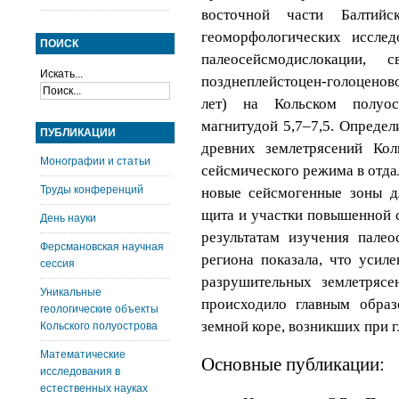
восточной части Балтийс
геоморфологических исслед
ПОИСК
палеосейсмодислокации,
Искать...
позднеплейстоцен-голоценово
лет) на Кольском полуос
магнитудой 5,7–7,5. Опреде
ПУБЛИКАЦИИ
древних землетрясений Кол
Монографии и статьи
сейсмического режима в отд
Труды конференций
новые сейсмогенные зоны дл
щита и участки повышенной 
День науки
результатам изучения палео
Ферсмановская научная
региона показала, что
усиле
сессия
разрушительных землетрясе
Уникальные
происходило главным образ
геологические объекты
земной коре, возникших при 
Кольского полуострова
Математические
Основные публикации:
исследования в
естественных науках