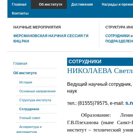
Главная
Об институте
Достижения
Награды и преми
Контакты
НАУЧНЫЕ МЕРОПРИЯТИЯ
СТРУКТУРА ИН
ФЕРСМАНОВСКАЯ НАУЧНАЯ СЕССИЯ ГИ
СОТРУДНИКИ
КНЦ РАН
ПОДРАЗДЕЛЕ
СОТРУДНИКИ
Главная
НИКОЛАЕВА Светла
Об институте
История
Ведущий научный сотрудник,
наук
Основные направления
Структура института
s.
тел.: (81555)79575, e-mail:
Сотрудники
Образование: Лен
Ученый совет
Г.В.Плеханова (ныне Санкт-
Аспирантура и
институт – технический унив
докторантура