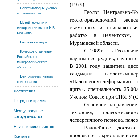
(1979).
Совет молодых ученых
Геолог Центрально-Ко
и специалистов
геологоразведочной эксп
Музей геологии и
съемочных и поисково-съ
минералогии имени И.В.
Белькова
работах в Печенгском, 
Мурманской области.
Базовая кафедра
С 1989г. – в Геологич
Кольское отделение
Российского
научный сотрудник, научный 
минералогического
В 2001 году защитила дисс
общества
кандидата геолого-ми
Центр коллективного
«Палеосейсмодеформации 
пользования
щита», специальность 25.00
Достижения
Ученом Совете при СПбГУ (С
Награды и премии
Основное направление
Международное
тектоника, палеосейсмог
сотрудничество
четвертичного периода, пале
Научные мероприятия
Важнейшие достижен
проявления в кристаллическ
Контакты