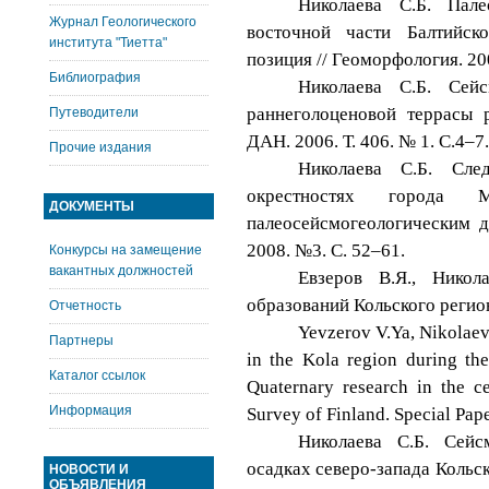
Николаева С.Б. Пале
Журнал Геологического
восточной части Балтийск
института "Тиетта"
позиция // Геоморфология. 20
Библиография
Николаева С.Б. Сей
раннеголоценовой террасы р
Путеводители
ДАН. 2006. Т. 406. № 1. С.4–7.
Прочие издания
Николаева С.Б. Сле
окрестностях города 
ДОКУМЕНТЫ
палеосейсмогеологическим д
2008. №3. С. 52–61.
Конкурсы на замещение
вакантных должностей
Евзеров В.Я., Никол
образований Кольского регион
Отчетность
Yevzerov V.Ya, Nikolaeva
Партнеры
in the Kola region during the
Каталог ссылок
Quaternary research in the ce
Информация
Survey of Finland. Special Pap
Николаева С.Б. Сейс
осадках северо-запада Кольск
НОВОСТИ И
ОБЪЯВЛЕНИЯ