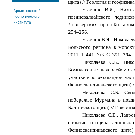
щита) // Геология и геофизика.
Евзеров В.Я., Никол
Архив новостей
поздневалдайского ледник
Геологического
института
Ловозерских гор на Кольском п
254–256.
Евзеров В.Я., Николае
Кольского региона в морск
2011. Т. 441. №3. С. 391–394.
Николаева С.Б., Ник
Комплексные палеосейсмоге
участке в юго-западной част
Фенноскандинавского щита) //
Николаева С.Б. Сви
побережье Мурмана в поздне
Балтийского щита) // Известия 
Николаева С.Б., Лавро
событие голоцена в донных 
Фенноскандинавского щита)