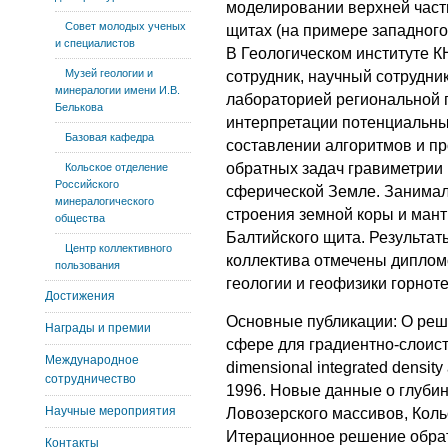
моделировании верхней част
Совет молодых ученых
щитах (на примере западного 
и специалистов
В Геологическом институте КН
Музей геологии и
сотрудник, научный сотрудник,
минералогии имени И.В.
лабораторией региональной г
Белькова
интерпретации потенциальны
Базовая кафедра
составлении алгоритмов и п
обратных задач гравиметрии 
Кольское отделение
Российского
сферической Земле. Занимал
минералогического
строения земной коры и мант
общества
Балтийского щита. Результат
Центр коллективного
коллектива отмечены диплом
пользования
геологии и геофизики горноте
Достижения
Основные публикации: О реш
Награды и премии
сфере для градиентно-слоист
Международное
dimensional integrated densit
сотрудничество
1996. Новые данные о глубин
Научные мероприятия
Ловозерского массивов, Кольс
Итерационное решение обрат
Контакты