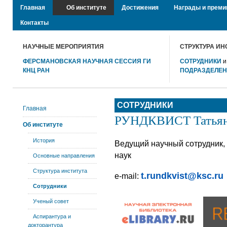
Главная
Об институте
Достижения
Награды и преми
Контакты
НАУЧНЫЕ МЕРОПРИЯТИЯ
СТРУКТУРА ИН
ФЕРСМАНОВСКАЯ НАУЧНАЯ СЕССИЯ ГИ
СОТРУДНИКИ
КНЦ РАН
ПОДРАЗДЕЛЕ
СОТРУДНИКИ
Главная
РУНДКВИСТ Татьяна
Об институте
История
Ведущий научный сотрудник,
наук
Основные направления
Структура института
t.rundkvist@ksc.ru
e-mail:
Сотрудники
Ученый совет
Аспирантура и
докторантура