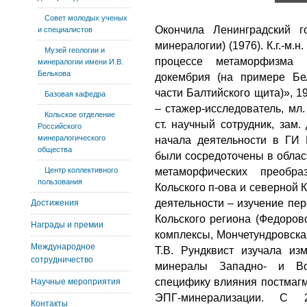
Совет молодых ученых
Окончила Ленинградский г
и специалистов
минералогии) (1976). К.г.-м
Музей геологии и
процессе метаморфизма 
минералогии имени И.В.
Белькова
докембрия (на примере Бел
части Балтийского щита)», 19
Базовая кафедра
– стажер-исследователь, мл.
Кольское отделение
ст. научный сотрудник, зам.
Российского
минералогического
начала деятельности в ГИ 
общества
были сосредоточены в област
Центр коллективного
метаморфических преобр
пользования
Кольского п-ова и северной 
деятельности – изучение пе
Достижения
Кольского региона (Федоров
Награды и премии
комплексы, Мончетундровская
Международное
Т.В. Рундквист изучала и
сотрудничество
минералы Западно- и Вос
специфику влияния постмагм
Научные мероприятия
ЭПГ-минерализации. С
Контакты