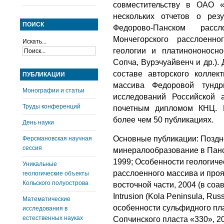
совместительству в ОАО «
нескольких отчетов о ре
ПОИСК
Федорово-Панском расс
Мончегорского расслоенн
Искать...
геологии и платинононосн
Сопча, Вурэчуайвенч и др.)
составе авторского коллект
ПУБЛИКАЦИИ
массива Федоровой тунд
Монографии и статьи
исследований Российской
Труды конференций
почетным дипломом КНЦ. 
более чем 50 публикациях.
День науки
Основные публикации: Поздн
Ферсмановская научная
сессия
минералообразование в Панс
1999; Особенности геологиче
Уникальные
расслоенного массива и про
геологические объекты
Кольского полуострова
восточной части, 2004 (в соа
Intrusion (Kola Peninsula, Ru
Математические
особенности сульфидного пл
исследования в
естественных науках
Сопчинского пласта «330», 20