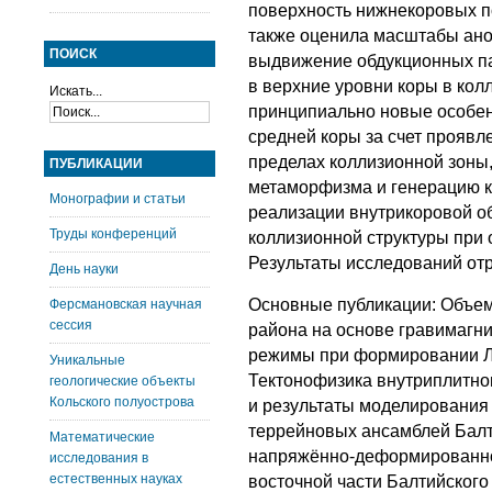
поверхность нижнекоровых по
также оценила масштабы ан
ПОИСК
выдвижение обдукционных пак
в верхние уровни коры в ко
Искать...
принципиально новые особен
средней коры за счет прояв
пределах коллизионной зоны
ПУБЛИКАЦИИ
метаморфизма и генерацию к
Монографии и статьи
реализации внутрикоровой о
Труды конференций
коллизионной структуры при 
Результаты исследований отр
День науки
Основные публикации: Объем
Ферсмановская научная
сессия
района на основе гравимагн
режимы при формировании Ла
Уникальные
Тектонофизика внутриплитно
геологические объекты
Кольского полуострова
и результаты моделирования
террейновых ансамблей Балт
Математические
напряжённо-деформированног
исследования в
естественных науках
восточной части Балтийского