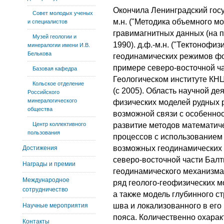
Окончила Ленинградский госуд
Совет молодых ученых
м.н. ("Методика объемного м
и специалистов
гравимагнитных данных (на п
Музей геологии и
1990). д.ф.-м.н. ("Тектонофи
минералогии имени И.В.
Белькова
геодинамических режимов фо
примере северо-восточной час
Базовая кафедра
Геологическом институте КНЦ 
Кольское отделение
(с 2005). Область научной д
Российского
минералогического
физических моделей рудных р
общества
возможной связи с особеннос
Центр коллективного
развитие методов математич
пользования
процессов с использованием
возможных геодинамических 
Достижения
северо-восточной части Балт
Награды и премии
геодинамического механизма
Международное
ряд геолого-геофизических м
сотрудничество
а также модель глубинного с
шва и локализованного в его
Научные мероприятия
пояса. Количественно охара
Контакты